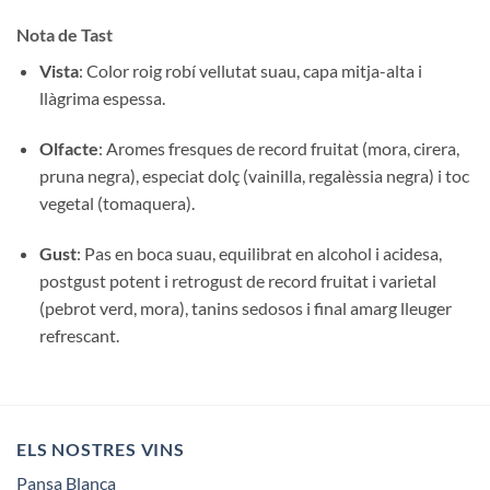
Nota de Tast
Vista
: Color roig robí vellutat suau, capa mitja-alta i
llàgrima espessa.
Olfacte
: Aromes fresques de record fruitat (mora, cirera,
pruna negra), especiat dolç (vainilla, regalèssia negra) i toc
vegetal (tomaquera).
Gust
: Pas en boca suau, equilibrat en alcohol i acidesa,
postgust potent i retrogust de record fruitat i varietal
(pebrot verd, mora), tanins sedosos i final amarg lleuger
refrescant.
ELS NOSTRES VINS
Pansa Blanca